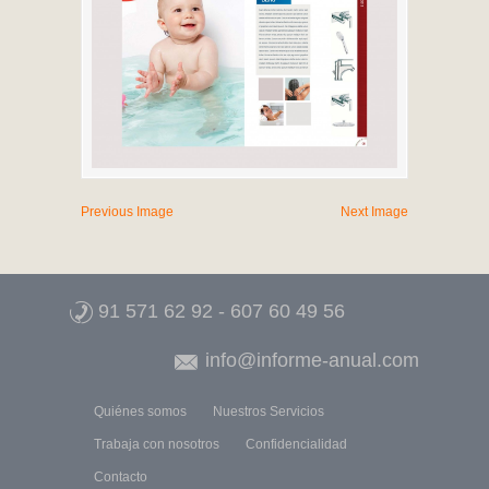
Previous Image
Next Image
91 571 62 92
-
607 60 49 56
info@informe-anual.com
Quiénes somos
Nuestros Servicios
Trabaja con nosotros
Confidencialidad
Contacto