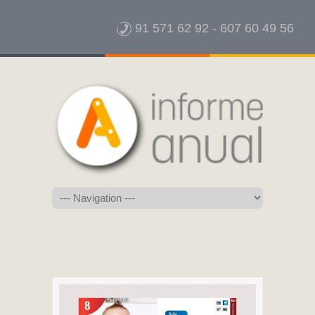
91 571 62 92
-
607 60 49 56