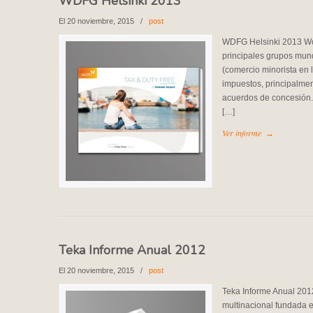
WDFG Helsinki 2013
El 20 noviembre, 2015
/
post
WDFG Helsinki 2013 Wor
principales grupos mundi
(comercio minorista en 
impuestos, principalmen
acuerdos de concesión.
[…]
Ver informe
→
Teka Informe Anual 2012
El 20 noviembre, 2015
/
post
Teka Informe Anual 201
multinacional fundada 