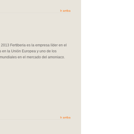
Ir arriba
 2013 Fertiberia es la empresa líder en el
tes en la Unión Europea y uno de los
s mundiales en el mercado del amoniaco.
Ir arriba