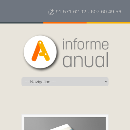
91 571 62 92
-
607 60 49 56