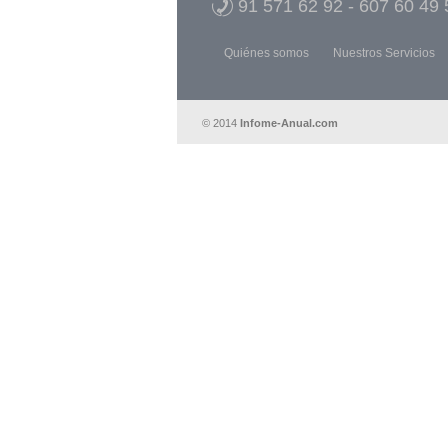
91 571 62 92
-
607 60 49 
Quiénes somos
Nuestros Servicios
© 2014
Infome-Anual.com