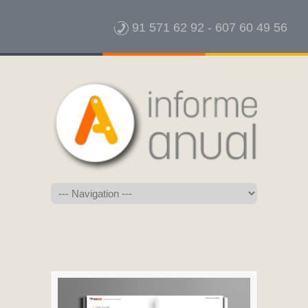
91 571 62 92
-
607 60 49 56