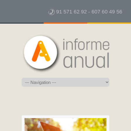
91 571 62 92
-
607 60 49 56