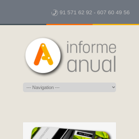
91 571 62 92
-
607 60 49 56