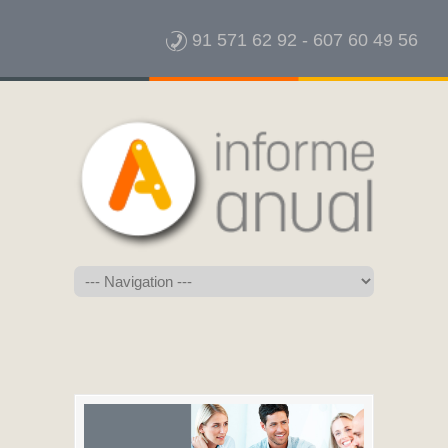
91 571 62 92
-
607 60 49 56